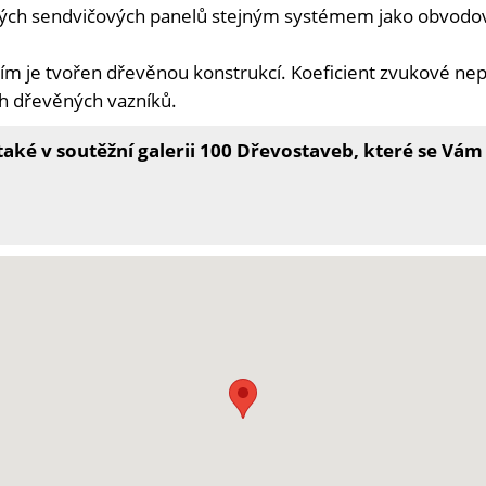
ných sendvičových panelů stejným systémem jako obvodov
m je tvořen dřevěnou konstrukcí. Koeficient zvukové ne
ch dřevěných vazníků.
ké v soutěžní galerii 100 Dřevostaveb, které se Vám l