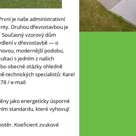
vní je naše administrativní
ienty. Druhou dřevostavbou je
u. Současný vzorový dům
ydlení v dřevostavbě — o
o novou, modernější podobu,
ultaci s jedním z našich
nebo obecné otázky ohledně
-technických specialistů: Karel
78 / e-mail:
ěny jako energeticky úsporné
ním standardu, které vyhovují
potěr. Koeficient zvukové