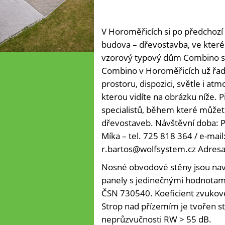
V Horoměřicích si po předchozí
budova – dřevostavba, ve které 
vzorový typový dům Combino s 
Combino v Horoměřicích už řad
prostoru, dispozici, světle i a
kterou vidíte na obrázku níže. P
specialistů, během které můžet
dřevostaveb. Návštěvní doba: P
Míka – tel. 725 818 364 / e-mai
r.bartos@wolfsystem.cz Adresa
Nosné obvodové stěny jsou nav
panely s jedinečnými hodnotami
ČSN 730540. Koeficient zvukov
Strop nad přízemím je tvořen st
neprůzvučnosti RW > 55 dB.