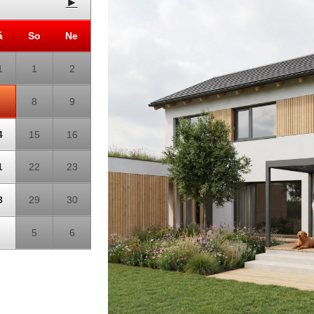
►
á
So
Ne
1
1
2
8
9
4
15
16
1
22
23
8
29
30
5
6