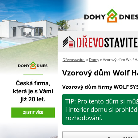
Dřevostavitel
»
Domy
» Vzorový dům Wolf H
Vzorový dům Wolf H
Vzorový dům firmy WOLF SYST
TIP: Pro tento dům si můž
i interier domu si prohlé
rozhodování.