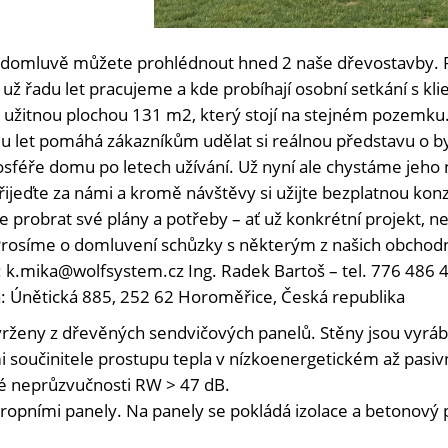
 domluvě můžete prohlédnout hned 2 naše dřevostavby. Pr
už řadu let pracujeme a kde probíhají osobní setkání s kl
užitnou plochou 131 m2, který stojí na stejném pozemk
u let pomáhá zákazníkům udělat si reálnou představu o b
tmosféře domu po letech užívání. Už nyní ale chystáme jeh
řijeďte za námi a kromě návštěvy si užijte bezplatnou konz
e probrat své plány a potřeby – ať už konkrétní projekt, 
rosíme o domluvení schůzky s některým z našich obchodně
l: k.mika@wolfsystem.cz Ing. Radek Bartoš – tel. 776 486 4
: Únětická 885, 252 62 Horoměřice, Česká republika
rženy z dřevěných sendvičových panelů. Stěny jsou vyráb
 součinitele prostupu tepla v nízkoenergetickém až pasiv
é neprůzvučnosti RW > 47 dB.
ropními panely. Na panely se pokládá izolace a betonový 