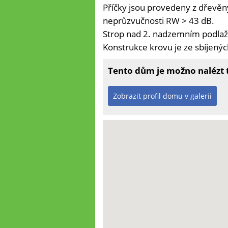
Příčky jsou provedeny z dřevě
neprůzvučnosti RW > 43 dB.
Strop nad 2. nadzemním podlaží
Konstrukce krovu je ze sbíjený
Tento dům je možno nalézt ta
Zobrazit profil domu v galerii