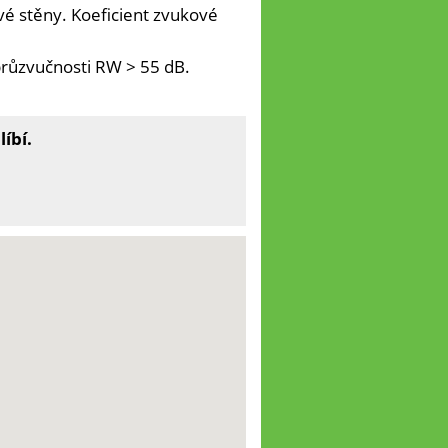
é stěny. Koeficient zvukové
průzvučnosti RW > 55 dB.
íbí.