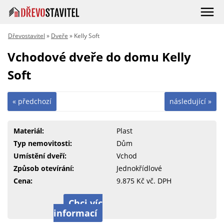
Dřevostavitel
»
Dveře
» Kelly Soft
Vchodové dveře do domu Kelly
Soft
« předchozí
následující »
Materiál:
Plast
Typ nemovitosti:
Dům
Umístění dveří:
Vchod
Způsob otevírání:
Jednokřídlové
Cena:
9.875 Kč vč. DPH
Chci víc
informací