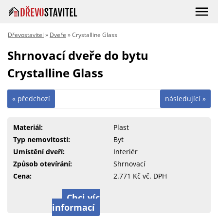
Dřevostavitel
»
Dveře
» Crystalline Glass
Shrnovací dveře do bytu
Crystalline Glass
« předchozí
následující »
Materiál:
Plast
Typ nemovitosti:
Byt
Umístění dveří:
Interiér
Způsob otevírání:
Shrnovací
Cena:
2.771 Kč vč. DPH
Chci víc
informací