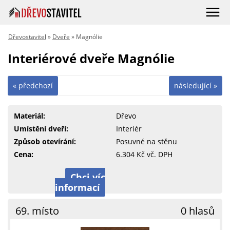
Dřevostavitel
»
Dveře
» Magnólie
Interiérové dveře Magnólie
« předchozí
následující »
Materiál:
Dřevo
Umístění dveří:
Interiér
Způsob otevírání:
Posuvné na stěnu
Cena:
6.304 Kč vč. DPH
Chci víc
informací
69. místo
0 hlasů