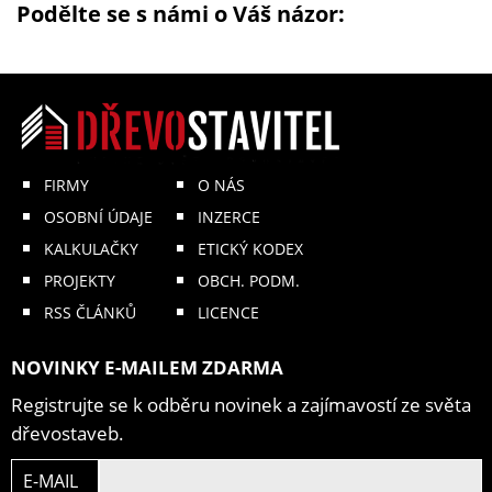
Podělte se s námi o Váš názor:
FIRMY
O NÁS
OSOBNÍ ÚDAJE
INZERCE
KALKULAČKY
ETICKÝ KODEX
PROJEKTY
OBCH. PODM.
RSS ČLÁNKŮ
LICENCE
NOVINKY E-MAILEM ZDARMA
Registrujte se k odběru novinek a zajímavostí ze světa
dřevostaveb.
E-MAIL