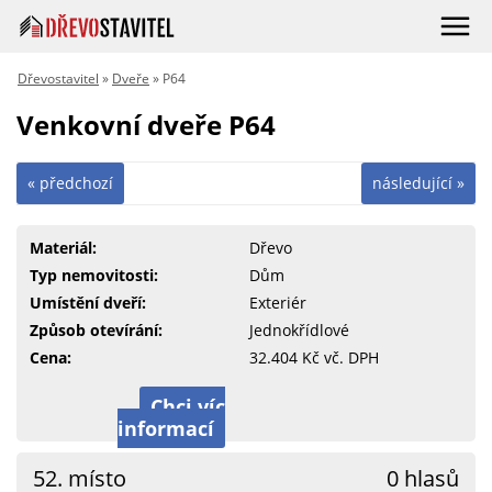
Dřevostavitel
»
Dveře
» P64
Venkovní dveře P64
« předchozí
následující »
Materiál:
Dřevo
Typ nemovitosti:
Dům
Umístění dveří:
Exteriér
Způsob otevírání:
Jednokřídlové
Cena:
32.404 Kč vč. DPH
Chci víc
informací
52. místo
0 hlasů