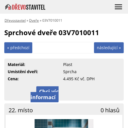
Dřevostavitel
»
Dveře
» 03V7010011
Sprchové dveře 03V7010011
« předchozí
následující »
Materiál:
Plast
Umístění dveří:
Sprcha
Cena:
4.495 Kč vč. DPH
Chci víc
informací
22. místo
0 hlasů