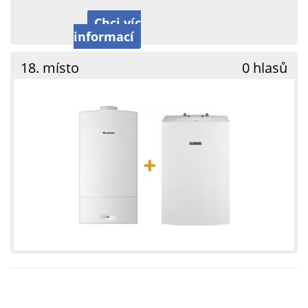
Chci víc
informací
18. místo
0 hlasů