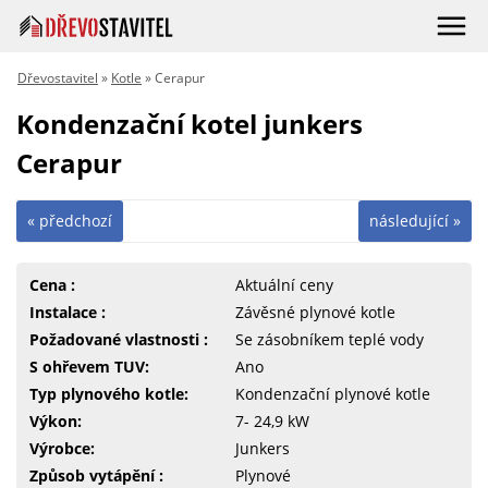
Dřevostavitel
»
Kotle
» Cerapur
Kondenzační kotel junkers
Cerapur
« předchozí
následující »
Cena :
Aktuální ceny
Instalace :
Závěsné plynové kotle
Požadované vlastnosti :
Se zásobníkem teplé vody
S ohřevem TUV:
Ano
Typ plynového kotle:
Kondenzační plynové kotle
Výkon:
7- 24,9 kW
Výrobce:
Junkers
Způsob vytápění :
Plynové