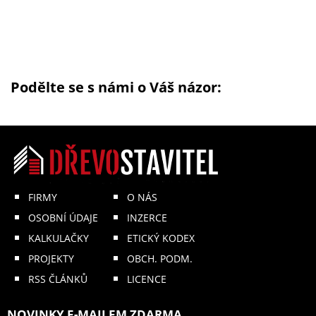
Podělte se s námi o Váš názor:
FIRMY
O NÁS
OSOBNÍ ÚDAJE
INZERCE
KALKULAČKY
ETICKÝ KODEX
PROJEKTY
OBCH. PODM.
RSS ČLÁNKŮ
LICENCE
NOVINKY E-MAILEM ZDARMA