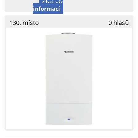
Chci víc
informací
130. místo
0 hlasů