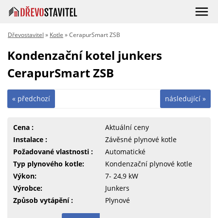
Dřevostavitel
»
Kotle
» CerapurSmart ZSB
Kondenzační kotel junkers
CerapurSmart ZSB
« předchozí
následující »
Cena :
Aktuální ceny
Instalace :
Závěsné plynové kotle
Požadované vlastnosti :
Automatické
Typ plynového kotle:
Kondenzační plynové kotle
Výkon:
7- 24,9 kW
Výrobce:
Junkers
Způsob vytápění :
Plynové