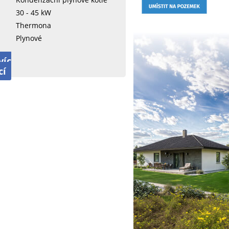
30 - 45 kW
Thermona
Plynové
víc
cí