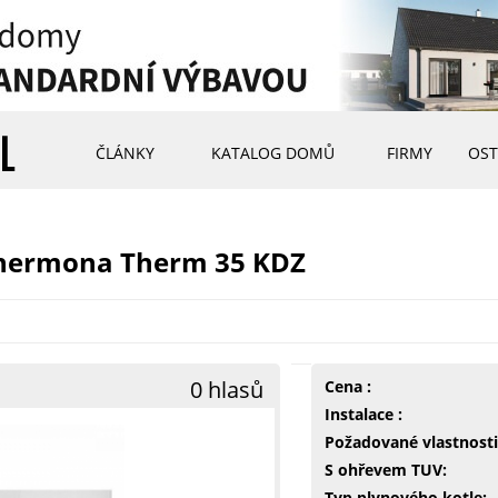
ČLÁNKY
KATALOG DOMŮ
FIRMY
OST
thermona Therm 35 KDZ
0 hlasů
Cena :
Instalace :
Požadované vlastnosti
S ohřevem TUV:
Typ plynového kotle: