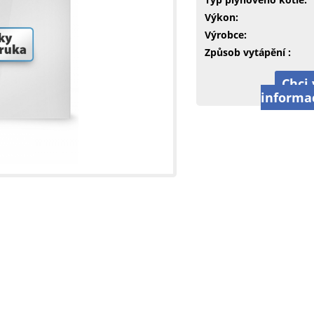
Výkon:
Výrobce:
Způsob vytápění :
Chci 
informa