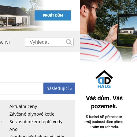
ATNÍ
následující »
Aktuální ceny
Závěsné plynové kotle
 :
Se zásobníkem teplé vody
Ano
Kondenzační plynové kotle