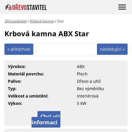
Dřevostavitel
»
Krbová kamna
» Star
Krbová kamna ABX Star
« předchozí
následující »
Výrobce:
ABX
Materiál povrchu:
Plech
Palivo:
Dřevo a uhlí
Typ:
Bez výměníku
Velikost a umístění:
Interiérová
Výkon:
5 kW
Chci víc
informací