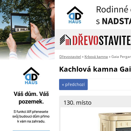
Dřevostavitel
»
Krbová kamna
» Gaia Perg
Kachlová kamna Ga
« předchozí
130. místo