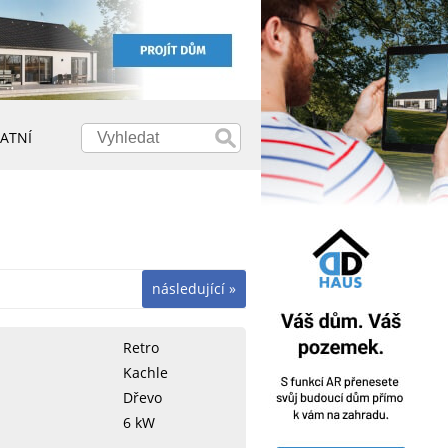
ATNÍ
následující »
Retro
Kachle
Dřevo
6 kW