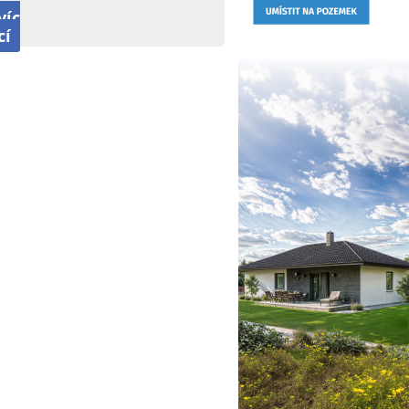
víc
cí