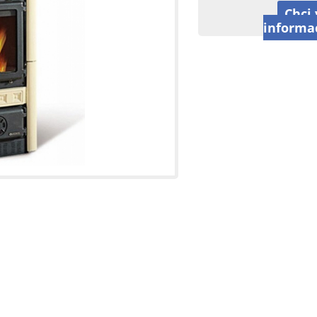
Chci 
informa