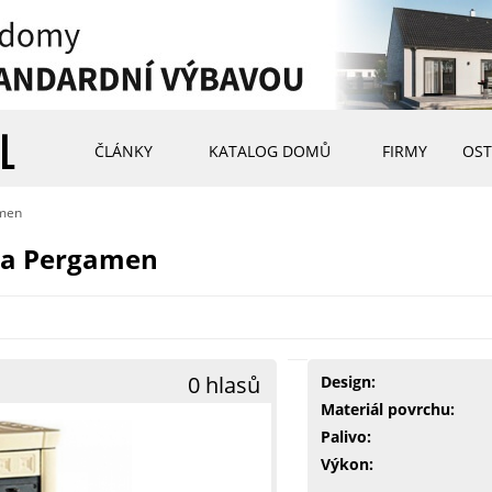
ČLÁNKY
KATALOG DOMŮ
FIRMY
OST
amen
ia Pergamen
0 hlasů
Design:
Materiál povrchu:
Palivo:
Výkon: