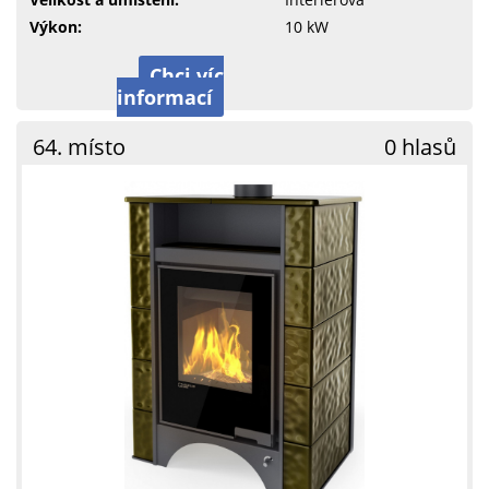
Výkon:
10 kW
Chci víc
informací
64. místo
0 hlasů