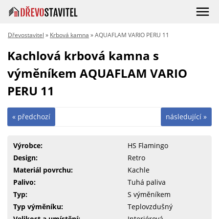
Dřevostavitel
»
Krbová kamna
» AQUAFLAM VARIO PERU 11
Kachlová krbová kamna s
výměníkem AQUAFLAM VARIO
PERU 11
« předchozí
následující »
Výrobce:
HS Flamingo
Design:
Retro
Materiál povrchu:
Kachle
Palivo:
Tuhá paliva
Typ:
S výměníkem
Typ výměníku:
Teplovzdušný
Velikost a umístění:
Interiérová