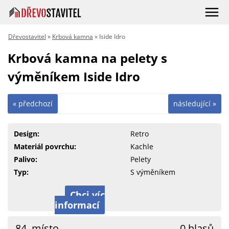
Dřevostavitel
»
Krbová kamna
» Iside Idro
Krbová kamna na pelety s
výměníkem Iside Idro
« předchozí
následující »
Design:
Retro
Materiál povrchu:
Kachle
Palivo:
Pelety
Typ:
S výměníkem
Chci víc
informací
84. místo
0 hlasů