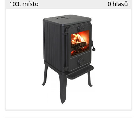
103. místo
0 hlasů