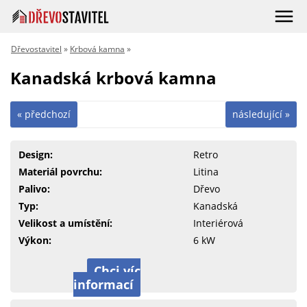
Dřevostavitel
»
Krbová kamna
»
Kanadská krbová kamna
« předchozí
následující »
Design:
Retro
Materiál povrchu:
Litina
Palivo:
Dřevo
Typ:
Kanadská
Velikost a umístění:
Interiérová
Výkon:
6 kW
Chci víc
informací