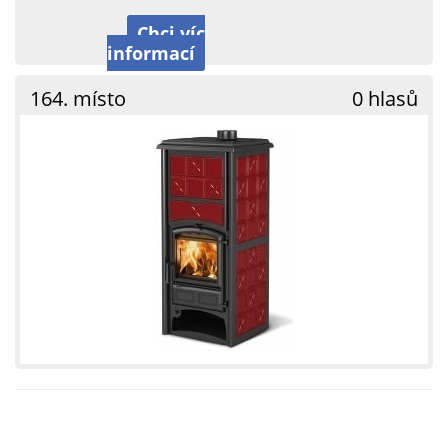
Chci víc
informací
164. místo
0 hlasů