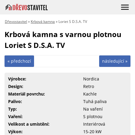
Dřevostavitel
»
Krbová kamna
» Loriet S D.S.A. TV
Krbová kamna s varnou plotnou
Loriet S D.S.A. TV
« předchozí
následující »
Výrobce:
Nordica
Design:
Retro
Materiál povrchu:
Kachle
Palivo:
Tuhá paliva
Typ:
Na vaření
Vaření:
S plotnou
Velikost a umístění:
Interiérová
Výkon:
15-20 kW