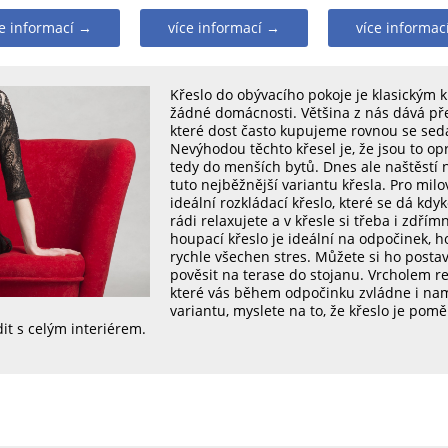
ce informací →
více informací →
více informac
Křeslo do obývacího pokoje je klasickým 
žádné domácnosti. Většina z nás dává p
které dost často kupujeme rovnou se sed
Nevýhodou těchto křesel je, že jsou to o
tedy do menších bytů. Dnes ale naštěstí
tuto nejběžnější variantu křesla. Pro mil
ideální rozkládací křeslo, které se dá kdyk
rádi relaxujete a v křesle si třeba i zdřím
houpací křeslo je ideální na odpočinek, 
rychle všechen stres. Můžete si ho posta
pověsit na terase do stojanu. Vrcholem re
které vás během odpočinku zvládne i nama
variantu, myslete na to, že křeslo je po
it s celým interiérem.