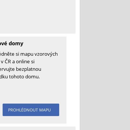
ové domy
édněte si mapu vzorových
v ČR a online si
ervujte bezplatnou
ídku tohoto domu.
PROHLÉDNOUT MAPU