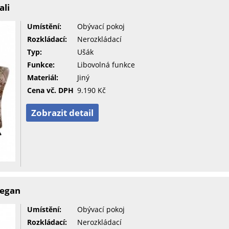
ali
Umístění:
Obývací pokoj
Rozkládací:
Nerozkládací
Typ:
Ušák
Funkce:
Libovolná funkce
Materiál:
Jiný
Cena vč. DPH
9.190 Kč
Zobrazit detail
Regan
Umístění:
Obývací pokoj
Rozkládací:
Nerozkládací