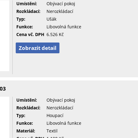
Umístění:
Obývací pokoj
Rozkládací:
Nerozkládací
Typ:
Ušák
Funkce:
Libovolná funkce
Cena vč. DPH
6.526 Kč
Zobrazit detail
R03
Umístění:
Obývací pokoj
Rozkládací:
Nerozkládací
Typ:
Houpací
Funkce:
Libovolná funkce
Materiál:
Textil