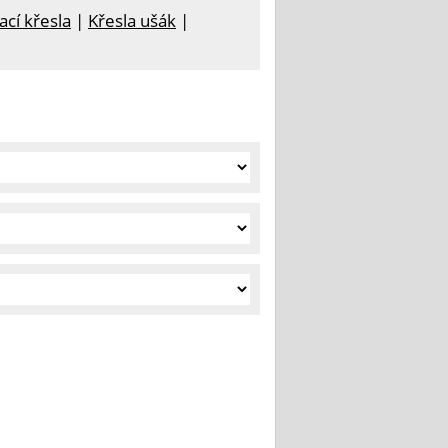
cí křesla
|
Křesla ušák
|