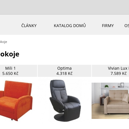
ČLÁNKY
KATALOG DOMŮ
FIRMY
O
okoje
pokoje
Mili 1
Optima
Vivian Lux 
5.650 Kč
4.318 Kč
7.589 Kč