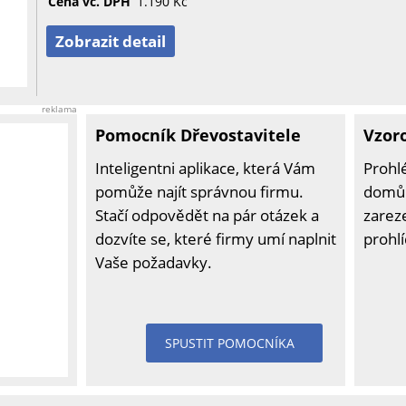
Cena vč. DPH
1.190 Kč
Zobrazit detail
reklama
Pomocník Dřevostavitele
Vzor
Inteligentni aplikace, která Vám
Prohl
pomůže najít správnou firmu.
domů 
Stačí odpovědět na pár otázek a
zarez
dozvíte se, které firmy umí naplnit
prohl
Vaše požadavky.
SPUSTIT POMOCNÍKA