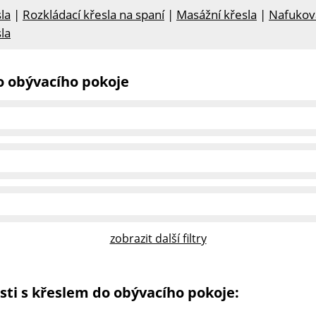
la
|
Rozkládací křesla na spaní
|
Masážní křesla
|
Nafukova
la
o obývacího pokoje
zobrazit další filtry
sti s křeslem do obývacího pokoje: