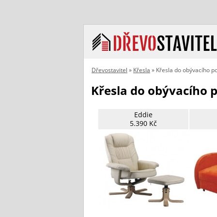
Dřevostavitel
»
Křesla
» Křesla do obývacího p
Křesla do obývacího 
Eddie
5.390 Kč