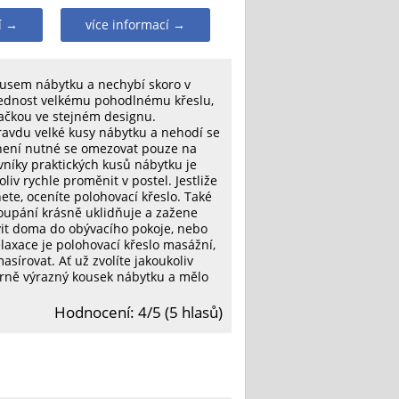
í →
více informací →
kusem nábytku a nechybí skoro v
řednost velkému pohodlnému křeslu,
ačkou ve stejném designu.
pravdu velké kusy nábytku a nehodí se
 není nutné se omezovat pouze na
ovníky praktických kusů nábytku je
oliv rychle proměnit v postel. Jestliže
nete, oceníte polohovací křeslo. Také
houpání krásně uklidňuje a zažene
vit doma do obývacího pokoje, nebo
laxace je polohovací křeslo masážní,
sírovat. Ať už zvolíte jakoukoliv
měrně výrazný kousek nábytku a mělo
Hodnocení: 4/5 (5 hlasů)