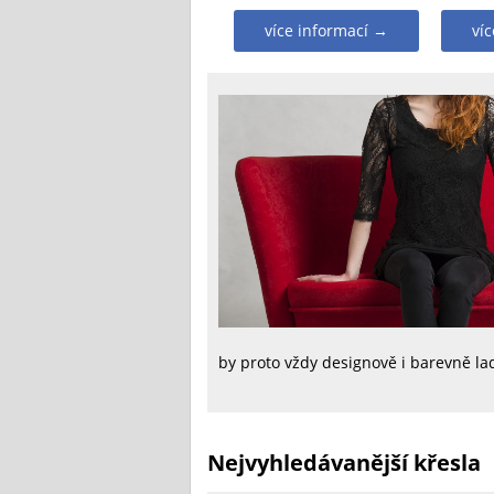
více informací →
ví
by proto vždy designově i barevně lad
Nejvyhledávanější křesla