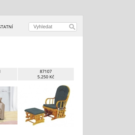
STATNÍ
I
87107
5.250 Kč