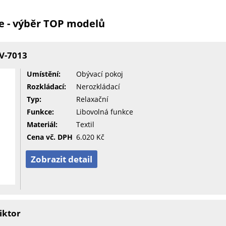
e - výběr TOP modelů
TV-7013
Umístění:
Obývací pokoj
Rozkládací:
Nerozkládací
Typ:
Relaxační
Funkce:
Libovolná funkce
Materiál:
Textil
Cena vč. DPH
6.020 Kč
Zobrazit detail
iktor