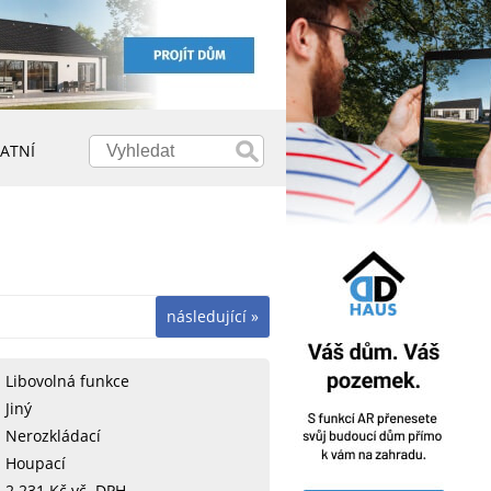
ATNÍ
následující »
Libovolná funkce
Jiný
Nerozkládací
Houpací
2.231 Kč vč. DPH