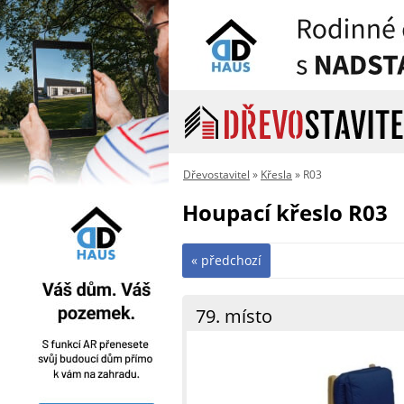
Dřevostavitel
»
Křesla
» R03
Houpací křeslo R03
« předchozí
79. místo