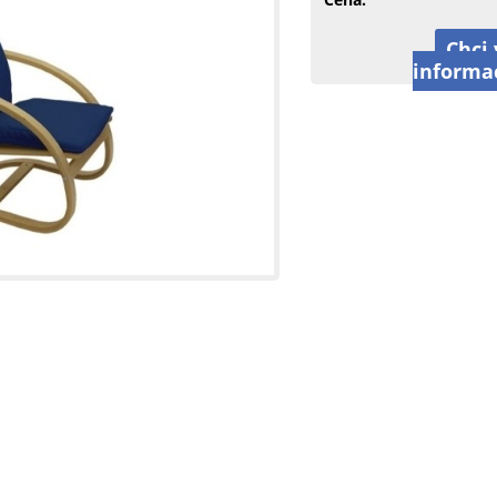
Chci 
informa