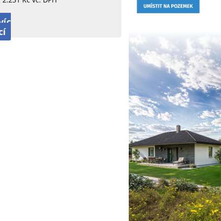
víc
cí