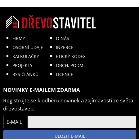
FIRMY
O NÁS
OSOBNÍ ÚDAJE
INZERCE
KALKULAČKY
ETICKÝ KODEX
PROJEKTY
OBCH. PODM.
RSS ČLÁNKŮ
LICENCE
NOVINKY E-MAILEM ZDARMA
Registrujte se k odběru novinek a zajímavostí ze světa
dřevostaveb.
E-MAIL
ULOŽIT E-MAIL