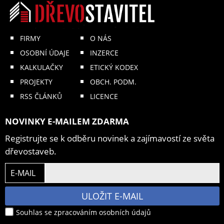
FIRMY
O NÁS
OSOBNÍ ÚDAJE
INZERCE
KALKULAČKY
ETICKÝ KODEX
PROJEKTY
OBCH. PODM.
RSS ČLÁNKŮ
LICENCE
NOVINKY E-MAILEM ZDARMA
Registrujte se k odběru novinek a zajímavostí ze světa
dřevostaveb.
E-MAIL
ULOŽIT E-MAIL
Souhlas se zpracováním osobních údajů