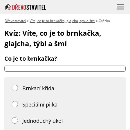
Dřevostavitel
»
Víte, co je to brnkačka, glajcha, týbl a šmí
» Otázka
Kvíz: Víte, co je to brnkačka,
glajcha, týbl a šmí
Co je to brnkačka?
Brnkací křída
Speciální pilka
Jednoduchý úkol