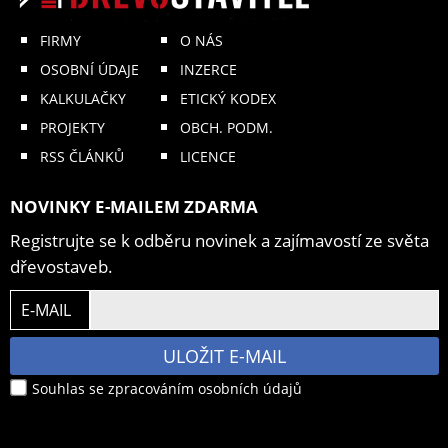
FIRMY
O NÁS
OSOBNÍ ÚDAJE
INZERCE
KALKULAČKY
ETICKÝ KODEX
PROJEKTY
OBCH. PODM.
RSS ČLÁNKŮ
LICENCE
NOVINKY E-MAILEM ZDARMA
Registrujte se k odběru novinek a zajímavostí ze světa
dřevostaveb.
E-MAIL
ULOŽIT E-MAIL
Souhlas se zpracováním osobních údajů