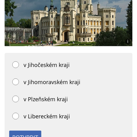
i
Foto:
Thom
Zimm
(Wiki
v Jihočeském kraji
CC
3.0)
v Jihomoravském kraji
v Plzeňském kraji
v Libereckém kraji