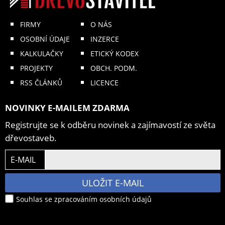
FIRMY
O NÁS
OSOBNÍ ÚDAJE
INZERCE
KALKULAČKY
ETICKÝ KODEX
PROJEKTY
OBCH. PODM.
RSS ČLÁNKŮ
LICENCE
NOVINKY E-MAILEM ZDARMA
Registrujte se k odběru novinek a zajímavostí ze světa
dřevostaveb.
E-MAIL
ULOŽIT E-MAIL
Souhlas se zpracováním osobních údajů