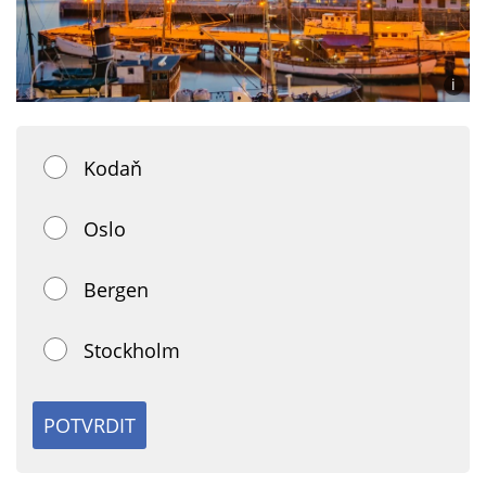
i
Foto:
Canv
CC
Kodaň
Oslo
Bergen
Stockholm
POTVRDIT