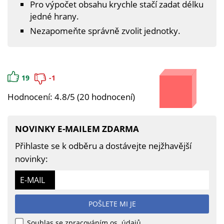
Pro výpočet obsahu krychle stačí zadat délku
jedné hrany.
Nezapomeňte správně zvolit jednotky.
19
-1
Hodnocení: 4.8/5 (20 hodnocení)
NOVINKY E-MAILEM ZDARMA
Přihlaste se k odběru a dostávejte nejžhavější
novinky:
E-MAIL
POŠLETE MI JE
Souhlas se zpracováním os. údajů