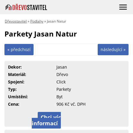
Dřevostavitel
»
Podlahy
» Jasan Natur
Parkety Jasan Natur
« předchozí
následující »
Dekor:
Jasan
Materiál:
Dřevo
Spojení:
Click
Typ:
Parkety
Umístění:
Byt
Cena:
906 Kč vč. DPH
Chci víc
informací