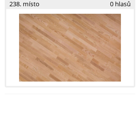
238. místo
0 hlasů