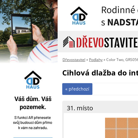
Dřevostavitel
»
Podlahy
» Color Two, GRS05
Cihlová dlažba do in
« předchozí
31. místo