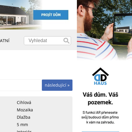
ATNÍ
následující »
Cihlová
Mozaika
Dlažba
5 mm
Interiér