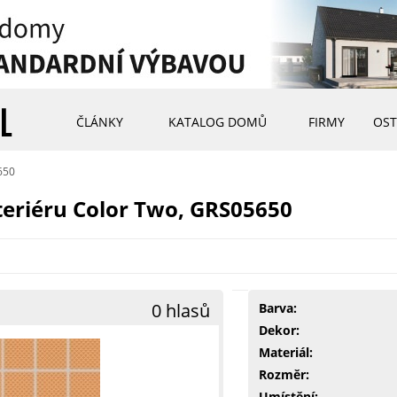
ČLÁNKY
KATALOG DOMŮ
FIRMY
OST
650
teriéru Color Two, GRS05650
0 hlasů
Barva:
Dekor:
Materiál:
Rozměr:
Umístění: