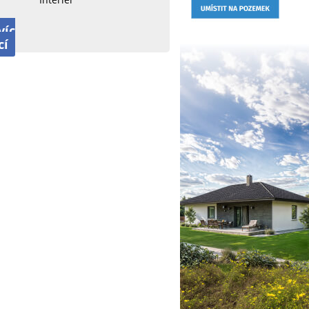
víc
cí