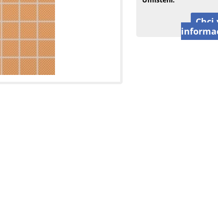
Chci 
informa