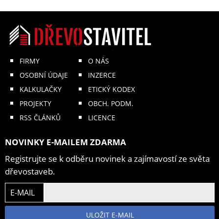
FIRMY
O NÁS
OSOBNÍ ÚDAJE
INZERCE
KALKULAČKY
ETICKÝ KODEX
PROJEKTY
OBCH. PODM.
RSS ČLÁNKŮ
LICENCE
NOVINKY E-MAILEM ZDARMA
Registrujte se k odběru novinek a zajímavostí ze světa
dřevostaveb.
E-MAIL
ULOŽIT E-MAIL