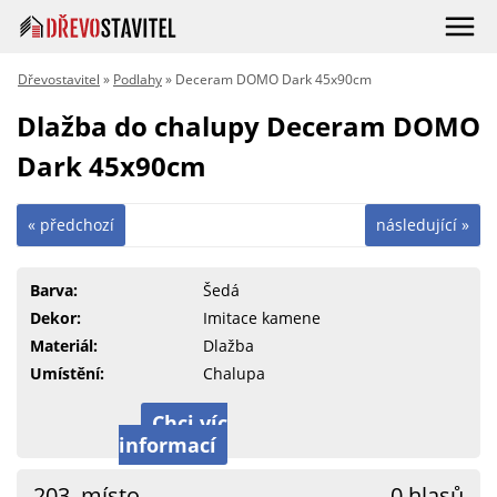
Dřevostavitel
»
Podlahy
» Deceram DOMO Dark 45x90cm
Dlažba do chalupy Deceram DOMO
Dark 45x90cm
« předchozí
následující »
Barva:
Šedá
Dekor:
Imitace kamene
Materiál:
Dlažba
Umístění:
Chalupa
Chci víc
informací
203. místo
0 hlasů