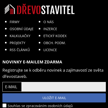
FIRMY
O NÁS
OSOBNÍ ÚDAJE
INZERCE
KALKULAČKY
ETICKÝ KODEX
PROJEKTY
OBCH. PODM.
RSS ČLÁNKŮ
LICENCE
NOVINKY E-MAILEM ZDARMA
Registrujte se k odběru novinek a zajímavostí ze světa
dřevostaveb.
E-MAIL
ULOŽIT E-MAIL
Souhlas se zpracováním osobních údajů