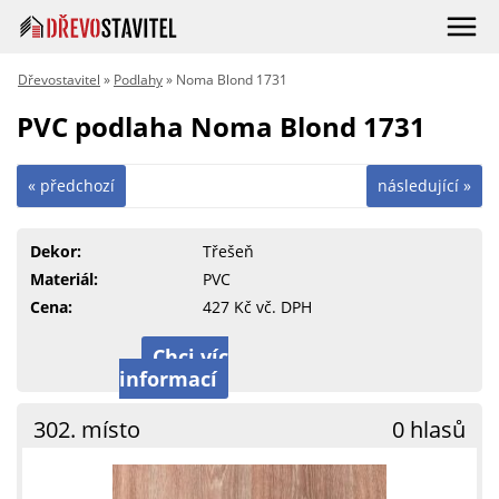
Dřevostavitel
»
Podlahy
» Noma Blond 1731
PVC podlaha Noma Blond 1731
« předchozí
následující »
Dekor:
Třešeň
Materiál:
PVC
Cena:
427 Kč vč. DPH
Chci víc
informací
302. místo
0 hlasů