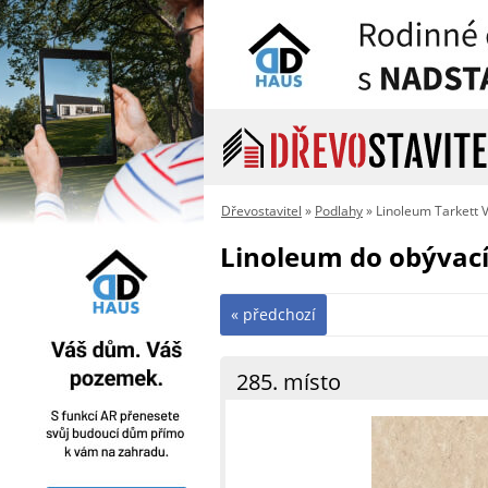
Dřevostavitel
»
Podlahy
» Linoleum Tarkett
Linoleum do obývac
« předchozí
285. místo