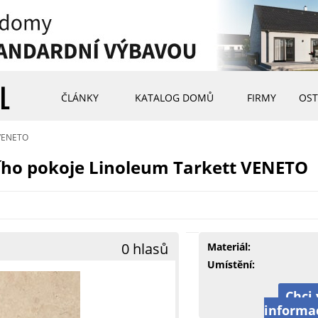
ČLÁNKY
KATALOG DOMŮ
FIRMY
OST
 VENETO
ího pokoje Linoleum Tarkett VENETO
0 hlasů
Materiál:
Umístění:
Chci 
informa