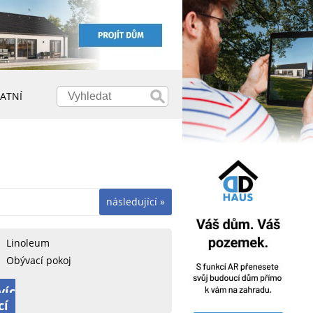
ATNÍ
následující »
Linoleum
Obývací pokoj
víc
cí