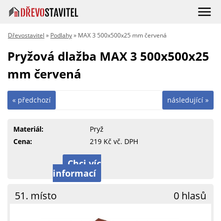
Dřevostavitel
»
Podlahy
» MAX 3 500x500x25 mm červená
Pryžová dlažba MAX 3 500x500x25
mm červená
« předchozí
následující »
Materiál:
Pryž
Cena:
219 Kč vč. DPH
Chci víc
informací
51. místo
0 hlasů