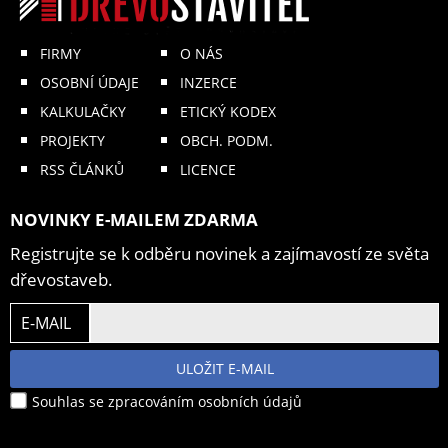
FIRMY
O NÁS
OSOBNÍ ÚDAJE
INZERCE
KALKULAČKY
ETICKÝ KODEX
PROJEKTY
OBCH. PODM.
RSS ČLÁNKŮ
LICENCE
NOVINKY E-MAILEM ZDARMA
Registrujte se k odběru novinek a zajímavostí ze světa
dřevostaveb.
E-MAIL
ULOŽIT E-MAIL
Souhlas se zpracováním osobních údajů