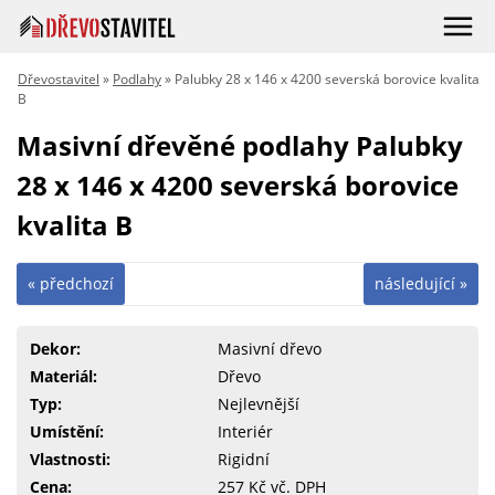
Dřevostavitel
»
Podlahy
» Palubky 28 x 146 x 4200 severská borovice kvalita
B
Masivní dřevěné podlahy Palubky
28 x 146 x 4200 severská borovice
kvalita B
« předchozí
následující »
Dekor:
Masivní dřevo
Materiál:
Dřevo
Typ:
Nejlevnější
Umístění:
Interiér
Vlastnosti:
Rigidní
Cena:
257 Kč vč. DPH