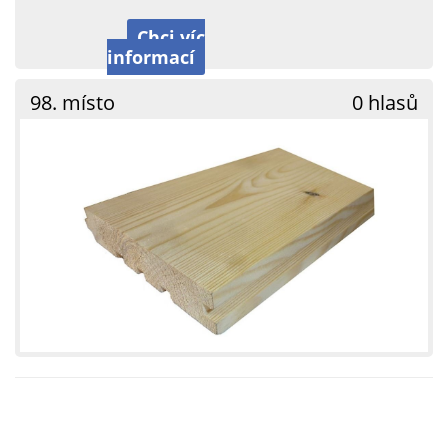
Chci víc
informací
98. místo
0 hlasů