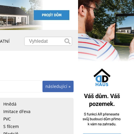
ATNÍ
následující »
Hnědá
Imitace dřeva
PVC
S filcem
Předsíň