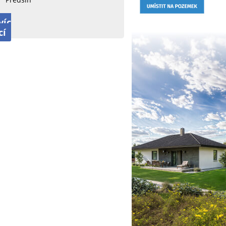
víc
cí