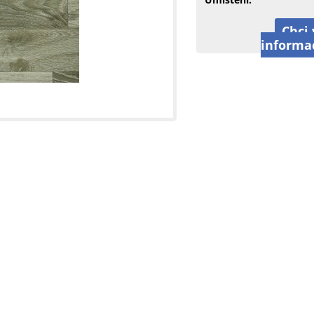
Chci 
informa