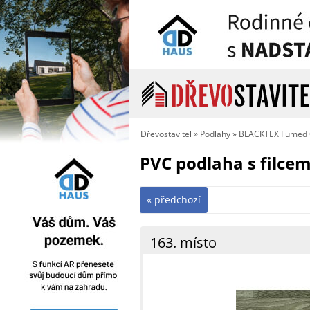
Dřevostavitel
»
Podlahy
» BLACKTEX Fumed
PVC podlaha s filc
« předchozí
163. místo