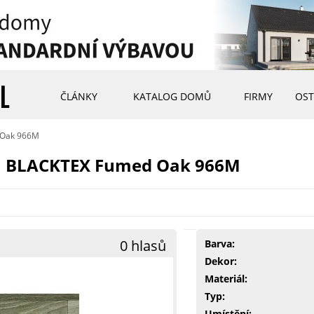
ČLÁNKY
KATALOG DOMŮ
FIRMY
OST
 Oak 966M
em BLACKTEX Fumed Oak 966M
0 hlasů
Barva:
Dekor:
Materiál:
Typ:
Umístění: