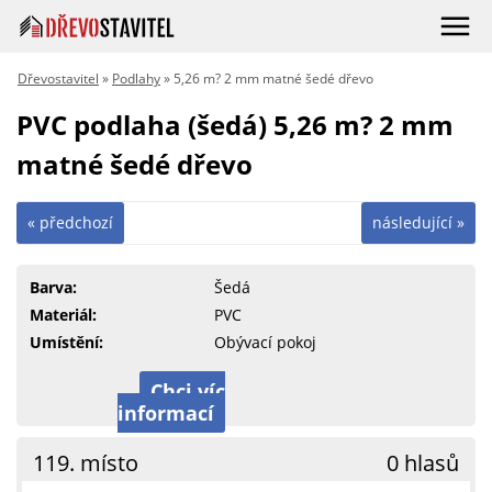
Dřevostavitel
»
Podlahy
» 5,26 m? 2 mm matné šedé dřevo
PVC podlaha (šedá) 5,26 m? 2 mm
matné šedé dřevo
« předchozí
následující »
Barva:
Šedá
Materiál:
PVC
Umístění:
Obývací pokoj
Chci víc
informací
119. místo
0 hlasů