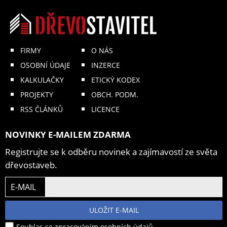
FIRMY
O NÁS
OSOBNÍ ÚDAJE
INZERCE
KALKULAČKY
ETICKÝ KODEX
PROJEKTY
OBCH. PODM.
RSS ČLÁNKŮ
LICENCE
NOVINKY E-MAILEM ZDARMA
Registrujte se k odběru novinek a zajímavostí ze světa
dřevostaveb.
E-MAIL
ULOŽIT E-MAIL
Souhlas se zpracováním osobních údajů