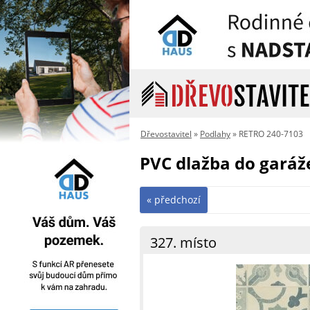
Dřevostavitel
»
Podlahy
» RETRO 240-7103
PVC dlažba do garáž
« předchozí
327. místo