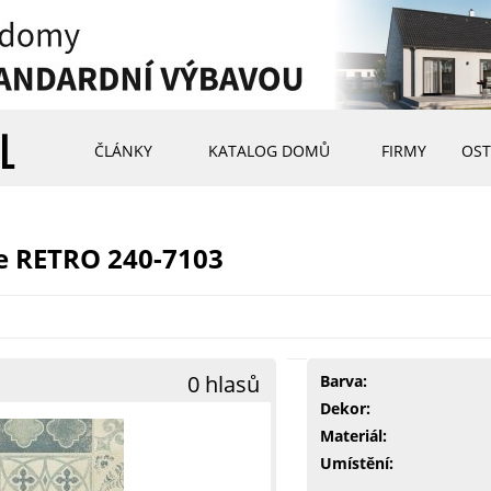
ČLÁNKY
KATALOG DOMŮ
FIRMY
OST
e RETRO 240-7103
0 hlasů
Barva:
Dekor:
Materiál:
Umístění: