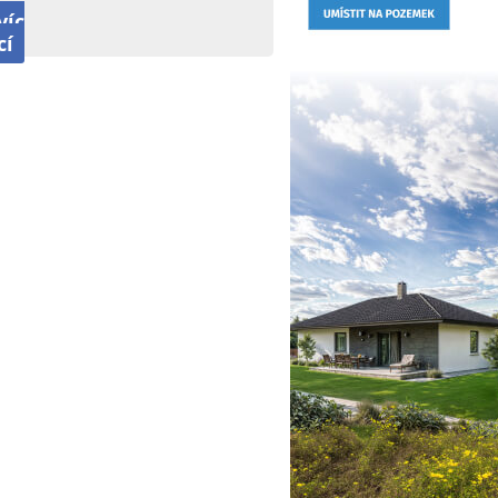
víc
cí