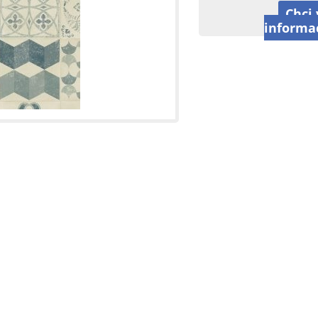
Chci 
informa