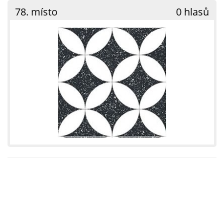
78. místo
0 hlasů