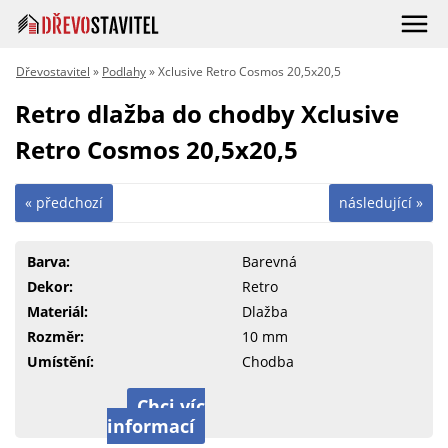
Dřevostavitel
»
Podlahy
» Xclusive Retro Cosmos 20,5x20,5
Retro dlažba do chodby Xclusive
Retro Cosmos 20,5x20,5
« předchozí
následující »
Barva:
Barevná
Dekor:
Retro
Materiál:
Dlažba
Rozměr:
10 mm
Umístění:
Chodba
Chci víc
informací