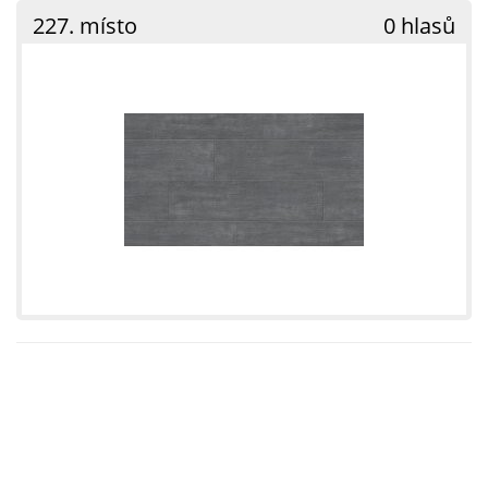
227. místo
0 hlasů