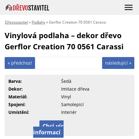
Dřevostavitel
»
Podlahy
» Gerflor Creation 70 0561 Carassi
Vinylová podlaha – dekor dřevo
Gerflor Creation 70 0561 Carassi
« předchozí
následující »
Barva:
Šedá
Dekor:
Imitace dřeva
Materiál:
Vinyl
Spojení:
Samolepící
Umístění:
Interiér
Chci víc
informací