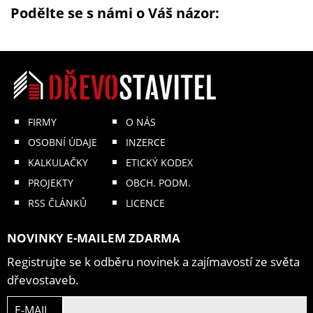
Podělte se s námi o Váš názor:
FIRMY
O NÁS
OSOBNÍ ÚDAJE
INZERCE
KALKULAČKY
ETICKÝ KODEX
PROJEKTY
OBCH. PODM.
RSS ČLÁNKŮ
LICENCE
NOVINKY E-MAILEM ZDARMA
Registrujte se k odběru novinek a zajímavostí ze světa
dřevostaveb.
E-MAIL