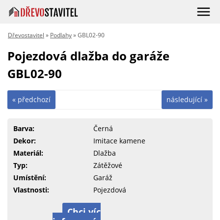
Dřevostavitel
»
Podlahy
» GBL02-90
Pojezdová dlažba do garáže
GBL02-90
« předchozí
následující »
Barva:
Černá
Dekor:
Imitace kamene
Materiál:
Dlažba
Typ:
Zátěžové
Umístění:
Garáž
Vlastnosti:
Pojezdová
Chci víc