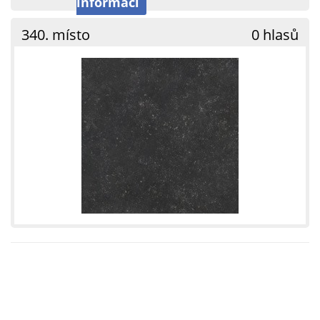
informací
340. místo
0 hlasů