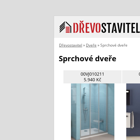
Dřevostavitel
»
Dveře
» Sprchové dveře
Sprchové dveře
00VJ010211
5.940 Kč