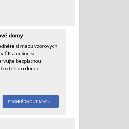
ové domy
édněte si mapu vzorových
v ČR a online si
ervujte bezplatnou
ídku tohoto domu.
PROHLÉDNOUT MAPU