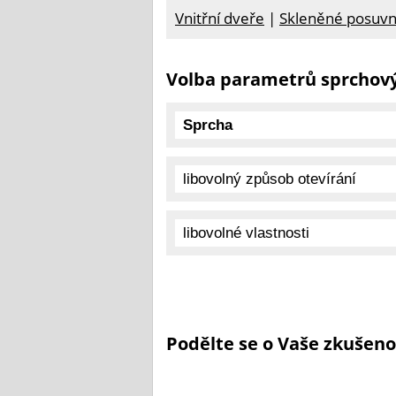
Vnitřní dveře
|
Skleněné posuvn
Volba parametrů sprchový
Podělte se o Vaše zkušeno