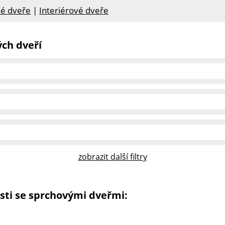
é dveře
|
Interiérové dveře
ch dveří
zobrazit další filtry
sti se sprchovými dveřmi: