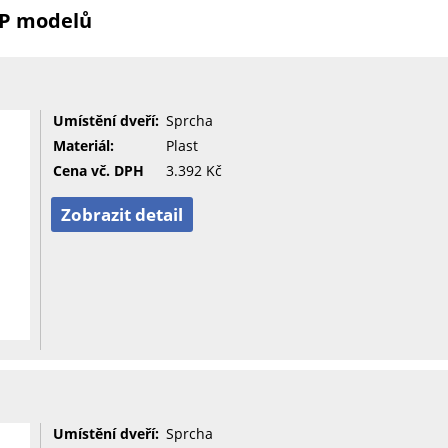
OP modelů
Umístění dveří:
Sprcha
Materiál:
Plast
Cena vč. DPH
3.392 Kč
Zobrazit detail
Umístění dveří:
Sprcha