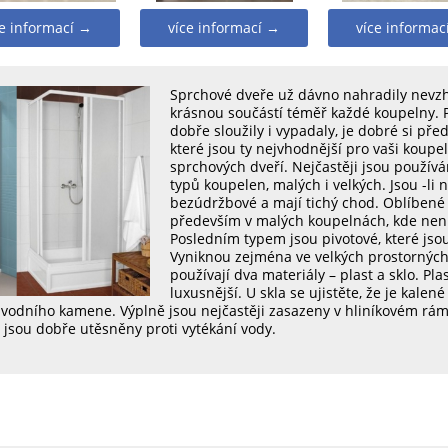
ce informací →
více informací →
více informac
Sprchové dveře už dávno nahradily nevzhl
krásnou součástí téměř každé koupelny. 
dobře sloužily i vypadaly, je dobré si pře
které jsou ty nejvhodnější pro vaši koupel
sprchových dveří. Nejčastěji jsou používá
typů koupelen, malých i velkých. Jsou -li 
bezúdržbové a mají tichý chod. Oblíbené 
především v malých koupelnách, kde není 
Posledním typem jsou pivotové, které js
Vyniknou zejména ve velkých prostorných
používají dva materiály – plast a sklo. Plas
luxusnější. U skla se ujistěte, že je kale
vodního kamene. Výplně jsou nejčastěji zasazeny v hliníkovém rámu
 jsou dobře utěsněny proti vytékání vody.