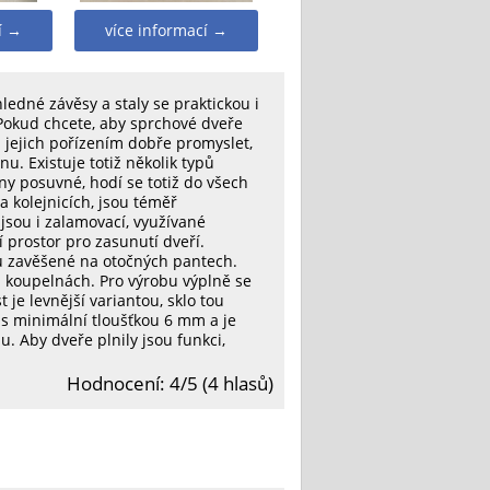
í →
více informací →
edné závěsy a staly se praktickou i
Pokud chcete, aby sprchové dveře
d jejich pořízením dobře promyslet,
nu. Existuje totiž několik typů
ny posuvné, hodí se totiž do všech
na kolejnicích, jsou téměř
jsou i zalamovací, využívané
prostor pro zasunutí dveří.
ou zavěšené na otočných pantech.
 koupelnách. Pro výrobu výplně se
t je levnější variantou, sklo tou
né s minimální tloušťkou 6 mm a je
. Aby dveře plnily jsou funkci,
Hodnocení: 4/5 (4 hlasů)