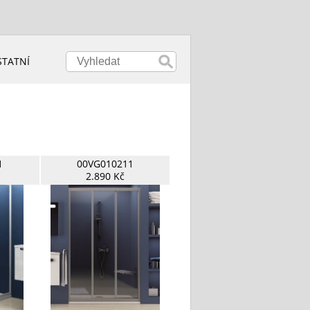
STATNÍ
1
00VG010211
2.890 Kč