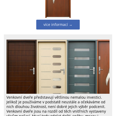
více informací →
Venkovní dveře představují většinou nemalou investici.
Jelikož je používáme v podstatě neustále a očekáváme od
nich dlouhou životnost, není dobré jejich výběr podcenit.
Venkovní dveře jsou na rozdíl od těch vnitřních vystaveny
vlivům počasí. Musí tedy odolat dešti, sněhu, mrazu i