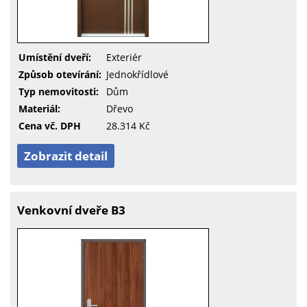
Umístění dveří:
Exteriér
Způsob otevírání:
Jednokřídlové
Typ nemovitosti:
Dům
Materiál:
Dřevo
Cena vč. DPH
28.314 Kč
Zobrazit detail
Venkovní dveře B3