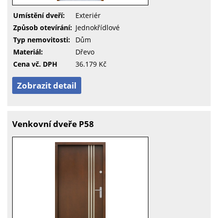
Umístění dveří:
Exteriér
Způsob otevírání:
Jednokřídlové
Typ nemovitosti:
Dům
Materiál:
Dřevo
Cena vč. DPH
36.179 Kč
Zobrazit detail
Venkovní dveře P58