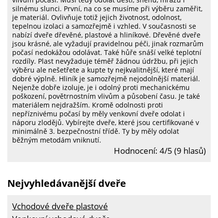
silnému slunci. První, na co se musíme při výběru zaměřit,
je materiál. Ovlivňuje totiž jejich životnost, odolnost,
tepelnou izolaci a samozřejmě i vzhled. V současnosti se
nabízí dveře dřevěné, plastové a hliníkové. Dřevěné dveře
jsou krásné, ale vyžadují pravidelnou péči, jinak rozmarům
počasí nedokážou odolávat. Také hůře snáší velké teplotní
rozdíly. Plast nevyžaduje téměř žádnou údržbu, při jejich
výběru ale nešetřete a kupte ty nejkvalitnější, které mají
dobré výplně. Hliník je samozřejmě nejodolnější materiál.
Nejenže dobře izoluje, je i odolný proti mechanickému
poškození, povětrnostním vlivům a působení času. Je také
materiálem nejdražším. Kromě odolnosti proti
nepříznivému počasí by měly venkovní dveře odolat i
náporu zlodějů. Vybírejte dveře, které jsou certifikované v
minimálně 3. bezpečnostní třídě. Ty by měly odolat
běžným metodám vniknutí.
Hodnocení: 4/5 (9 hlasů)
Nejvyhledávanější dveře
Vchodové dveře plastové