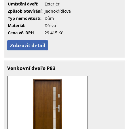
Umístění dveří:
Exteriér
Způsob otevírání:
Jednokřídlové
Typ nemovitosti:
Dům
Materiál:
Dřevo
Cena vč. DPH
29.415 Kč
Zobrazit detail
Venkovní dveře P83