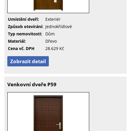
Umístění dveří:
Exteriér
Způsob otevírání:
Jednokřídlové
Typ nemovitosti:
Dům
Materiál:
Dřevo
Cena vč. DPH
28.629 Kč
Zobrazit detail
Venkovní dveře P59