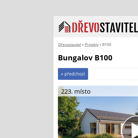
Dřevostavitel
»
Projekty
» B100
Bungalov B100
« předchozí
223. místo