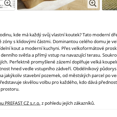
odinu, kde má každý svůj vlastní koutek? Tato moderní dř
 zóny s klidovými částmi. Dominantou celého domu je v
jídelní kout a moderní kuchyni. Přes velkoformátové prosk
k denního světla a přímý vstup na navazující terasu. Souk
ch. Perfektně promyšlené zázemí doplňuje velká koupelna
tnost hned vedle vstupního zádveří. Obdélníkový půdorys 
na jakýkoliv stavební pozemek, od městských parcel po v
ředstavuje skvělou volbu pro každého, kdo dává přednost
prostoru.
ou PREFAST CZ s.r.o.
z pohledu jejích zákazníků.