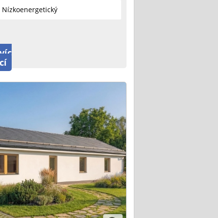
Nízkoenergetický
víc
cí