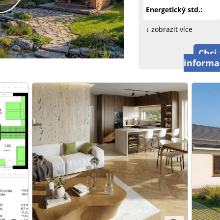
Energetický std.:
↓ zobrazit více
Chci 
informa