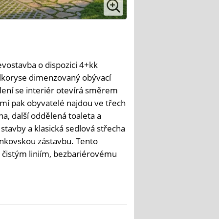
evostavba o dispozici 4+kk
elkoryse dimenzovaný obývací
lení se interiér otevírá směrem
romí pak obyvatelé najdou ve třech
, další oddělená toaleta a
stavby a klasická sedlová střecha
enkovskou zástavbu. Tento
 čistým liniím, bezbariérovému