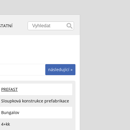
STATNÍ
následující »
PREFAST
Sloupková konstrukce prefabrikace
Bungalov
4+kk