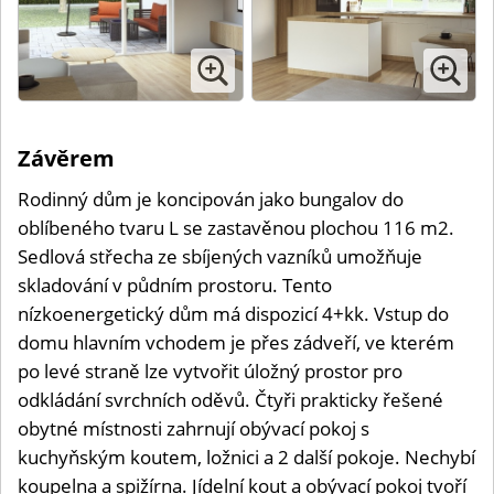
Závěrem
Rodinný dům je koncipován jako bungalov do
oblíbeného tvaru L se zastavěnou plochou 116 m2.
Sedlová střecha ze sbíjených vazníků umožňuje
skladování v půdním prostoru. Tento
nízkoenergetický dům má dispozicí 4+kk. Vstup do
domu hlavním vchodem je přes zádveří, ve kterém
po levé straně lze vytvořit úložný prostor pro
odkládání svrchních oděvů. Čtyři prakticky řešené
obytné místnosti zahrnují obývací pokoj s
kuchyňským koutem, ložnici a 2 další pokoje. Nechybí
koupelna a spižírna. Jídelní kout a obývací pokoj tvoří