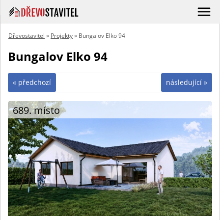
Dřevostavitel
»
Projekty
» Bungalov Elko 94
Bungalov Elko 94
« předchozí
následující »
689. místo