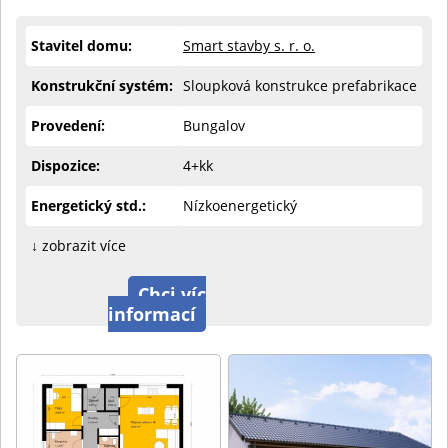
Stavitel domu:
Smart stavby s. r. o.
Konstrukční systém:
Sloupková konstrukce prefabrikace
Provedení:
Bungalov
Dispozice:
4+kk
Energetický std.:
Nízkoenergetický
↓ zobrazit více
Chci víc
informací