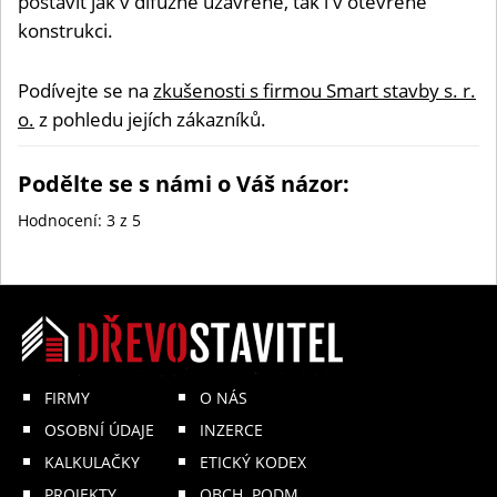
postavit jak v difuzně uzavřené, tak i v otevřené
konstrukci.
Podívejte se na
zkušenosti s firmou Smart stavby s. r.
o.
z pohledu jejích zákazníků.
Podělte se s námi o Váš názor:
Hodnocení:
3
z 5
FIRMY
O NÁS
OSOBNÍ ÚDAJE
INZERCE
KALKULAČKY
ETICKÝ KODEX
PROJEKTY
OBCH. PODM.