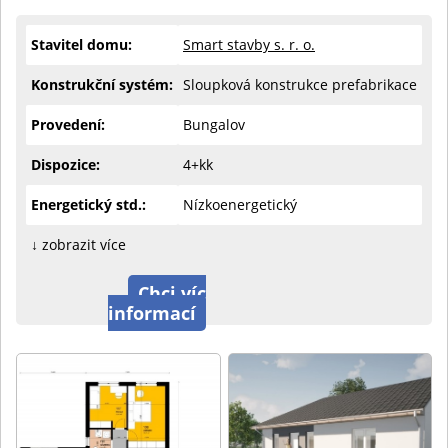
Stavitel domu:
Smart stavby s. r. o.
Konstrukční systém:
Sloupková konstrukce prefabrikace
Provedení:
Bungalov
Dispozice:
4+kk
Energetický std.:
Nízkoenergetický
↓ zobrazit více
Chci víc
informací