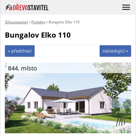
Dřevostavitel
»
Projekty
» Bungalov Elko 110
Bungalov Elko 110
« předchozí
následující »
844. místo