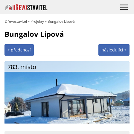
Dřevostavitel
»
Projekty
» Bungalov Lipová
Bungalov Lipová
« předchozí
následující »
783. místo