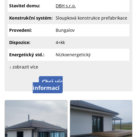
Stavitel domu:
DBH s.r.o.
Konstrukční systém:
Sloupková konstrukce prefabrikace
Provedení:
Bungalov
Dispozice:
4+kk
Energetický std.:
Nízkoenergetický
↓ zobrazit více
Chci víc
informací