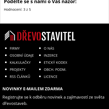
Podělte se s námi o Váš názor:
Hodnocení:
3
z 5
FIRMY
O NÁS
OSOBNÍ ÚDAJE
INZERCE
KALKULAČKY
ETICKÝ KODEX
PROJEKTY
OBCH. PODM.
RSS ČLÁNKŮ
LICENCE
NOVINKY E-MAILEM ZDARMA
Registrujte se k odběru novinek a zajímavostí ze světa
dřevostaveb.