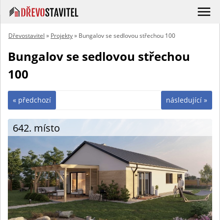
Dřevostavitel
»
Projekty
» Bungalov se sedlovou střechou 100
Bungalov se sedlovou střechou
100
« předchozí
následující »
642. místo