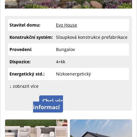
Stavitel domu:
Evo House
Konstrukční systém:
Sloupková konstrukce prefabrikace
Provedení:
Bungalov
Dispozice:
4+kk
Energetický std.:
Nízkoenergetický
↓ zobrazit více
Chci víc
informací