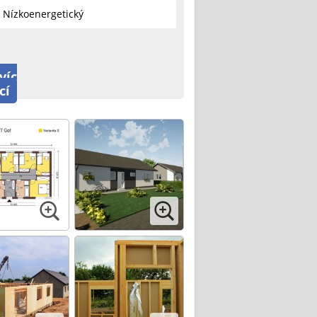
Nízkoenergetický
víc
cí