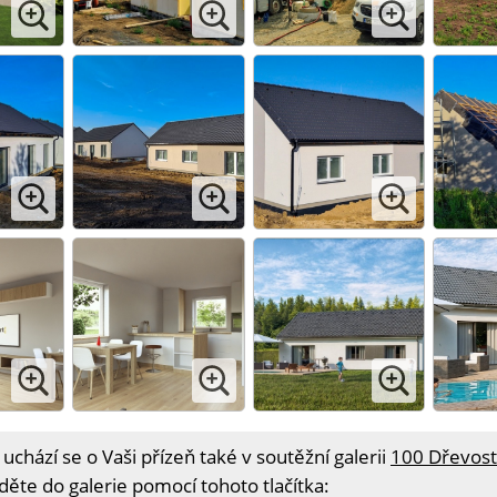
 uchází se o Vaši přízeň také v soutěžní galerii
100 Dřevos
děte do galerie pomocí tohoto tlačítka: