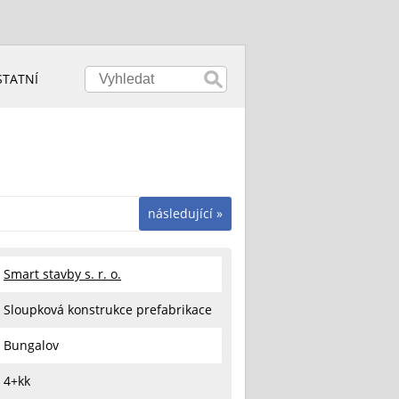
STATNÍ
následující »
Smart stavby s. r. o.
Sloupková konstrukce prefabrikace
Bungalov
4+kk