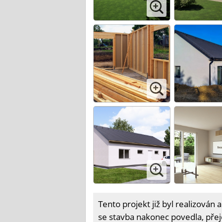
Tento projekt již byl realizován a
se stavba nakonec povedla, přej