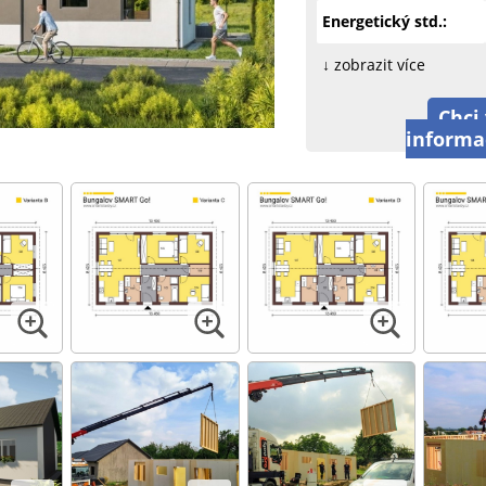
Energetický std.:
↓ zobrazit více
Chci 
informa