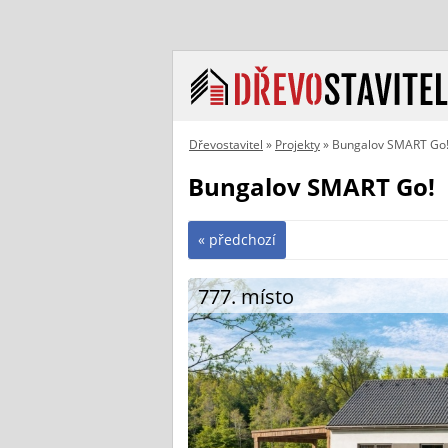
Dřevostavitel
»
Projekty
» Bungalov SMART Go
Bungalov SMART Go!
« předchozí
777. místo