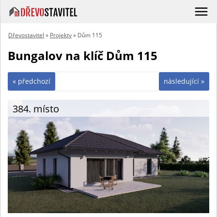
Dřevostavitel
»
Projekty
» Dům 115
Bungalov na klíč Dům 115
« předchozí
následující »
384. místo