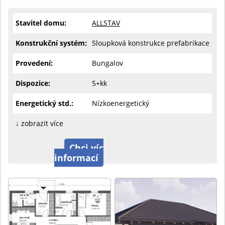
Stavitel domu:
ALLSTAV
Konstrukční systém:
Sloupková konstrukce prefabrikace
Provedení:
Bungalov
Dispozice:
5+kk
Energetický std.:
Nízkoenergetický
↓ zobrazit více
Chci víc
informací