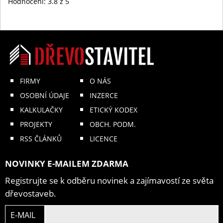
Hodnocení:
3.8
z 5
FIRMY
O NÁS
OSOBNÍ ÚDAJE
INZERCE
KALKULAČKY
ETICKÝ KODEX
PROJEKTY
OBCH. PODM.
RSS ČLÁNKŮ
LICENCE
NOVINKY E-MAILEM ZDARMA
Registrujte se k odběru novinek a zajímavostí ze světa
dřevostaveb.
E-MAIL