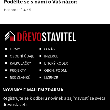
Podělte se s námi o Váš názor:
Hodnocení:
4
z 5
FIRMY
O NÁS
OSOBNÍ ÚDAJE
INZERCE
KALKULAČKY
ETICKÝ KODEX
PROJEKTY
OBCH. PODM.
RSS ČLÁNKŮ
LICENCE
NOVINKY E-MAILEM ZDARMA
Registrujte se k odběru novinek a zajímavostí ze světa
dřevostaveb.