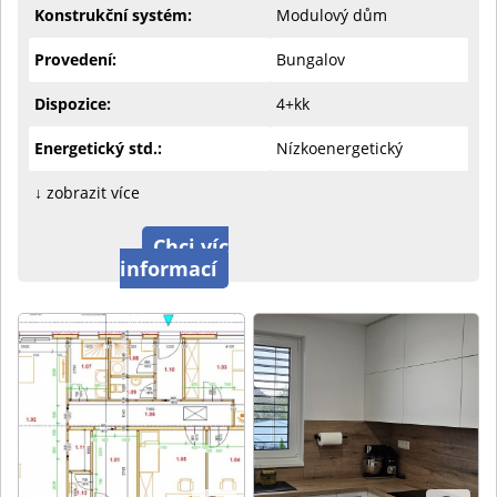
Konstrukční systém:
Modulový dům
Provedení:
Bungalov
Dispozice:
4+kk
Energetický std.:
Nízkoenergetický
↓ zobrazit více
Chci víc
informací