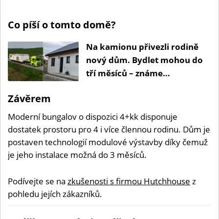
Co píší o tomto domě?
Na kamionu přivezli rodině
nový dům. Bydlet mohou do
tří měsíců – známe
aktualizovanou cenu
Závěrem
Moderní bungalov o dispozici 4+kk disponuje
dostatek prostoru pro 4 i více člennou rodinu. Dům je
postaven technologií modulové výstavby díky čemuž
je jeho instalace možná do 3 měsíců.
Podívejte se na
zkušenosti s firmou Hutchhouse
z
pohledu jejích zákazníků.