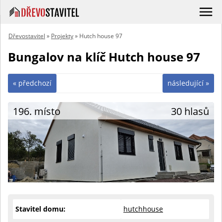
Dřevostavitel
»
Projekty
» Hutch house 97
Bungalov na klíč Hutch house 97
« předchozí
následující »
196. místo
30 hlasů
Stavitel domu:
hutchhouse