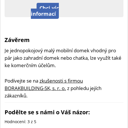
Chci víc
informací
Závěrem
Je jednopokojový malý mobilní domek vhodný pro
pár jako zahradní domek nebo chatka, lze využít také
ke komerčním účelům.
Podívejte se na
zkušenosti s firmou
BORAKBUILDING-SK, s. r. o.
z pohledu jejích
zákazníků.
Podělte se s námi o Váš názor:
Hodnocení:
3
z 5