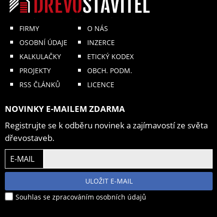
FIRMY
O NÁS
OSOBNÍ ÚDAJE
INZERCE
KALKULAČKY
ETICKÝ KODEX
PROJEKTY
OBCH. PODM.
RSS ČLÁNKŮ
LICENCE
NOVINKY E-MAILEM ZDARMA
Registrujte se k odběru novinek a zajímavostí ze světa
dřevostaveb.
E-MAIL
ULOŽIT E-MAIL
Souhlas se zpracováním osobních údajů