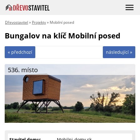
Dřevostavitel
»
Projekty
» Mobilní posed
Bungalov na klíč Mobilní posed
« předchozí
následující »
536. místo
Stavitel domu:
Mobilni-domy.sk