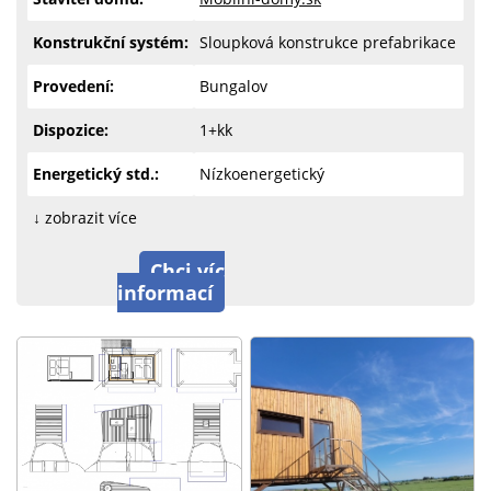
Konstrukční systém:
Sloupková konstrukce prefabrikace
Provedení:
Bungalov
Dispozice:
1+kk
Energetický std.:
Nízkoenergetický
↓ zobrazit více
Chci víc
informací