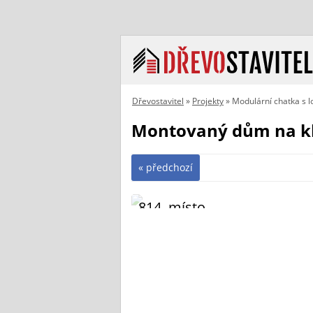
Dřevostavitel
»
Projekty
» Modulární chatka s l
Montovaný dům na klí
« předchozí
814. místo