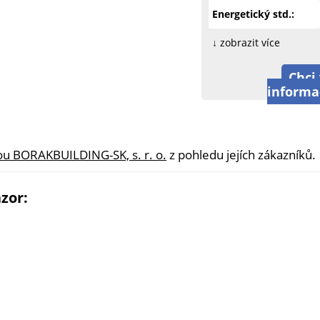
Energetický std.:
↓ zobrazit více
Chci 
informa
ou BORAKBUILDING-SK, s. r. o.
z pohledu jejích zákazníků.
zor: