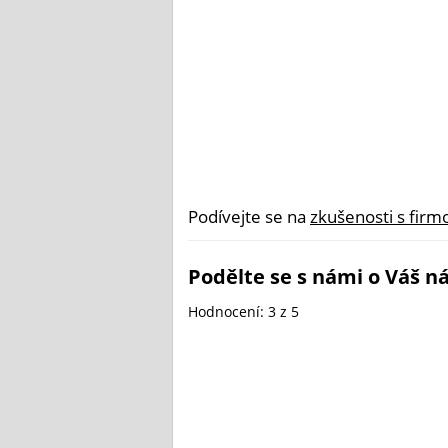
Podívejte se na
zkušenosti s firm
Podělte se s námi o Váš ná
Hodnocení:
3
z 5