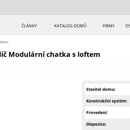
ČLÁNKY
KATALOG DOMŮ
FIRMY
O
oftem
č Modulární chatka s loftem
Stavitel domu:
Konstrukční systém:
Provedení:
Dispozice: