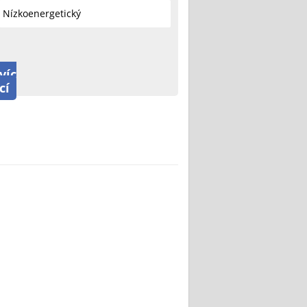
Nízkoenergetický
víc
cí