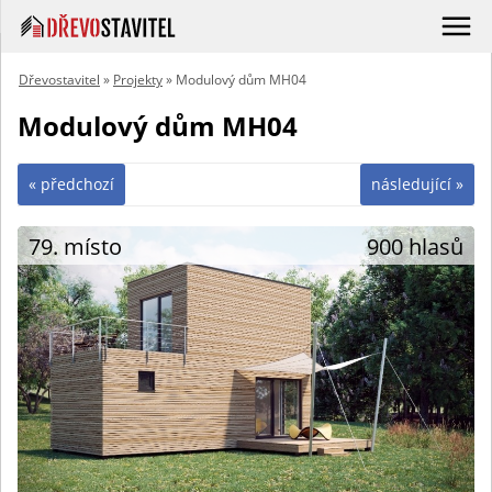
Dřevostavitel
»
Projekty
» Modulový dům MH04
Modulový dům MH04
« předchozí
následující »
79. místo
900 hlasů